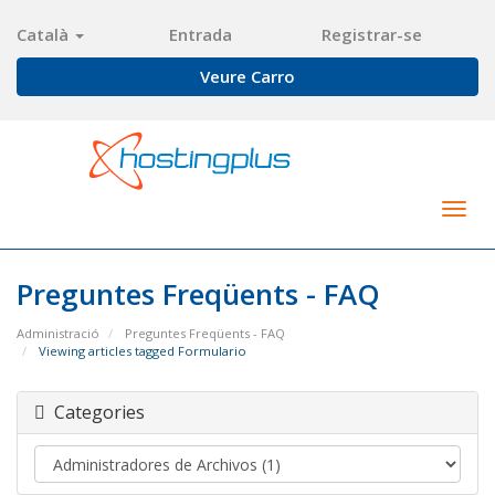
Català
Entrada
Registrar-se
Veure Carro
Togg
navig
Preguntes Freqüents - FAQ
Administració
Preguntes Freqüents - FAQ
Viewing articles tagged Formulario
Categories