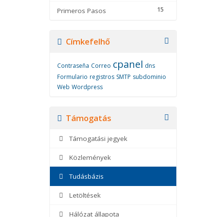
15
Primeros Pasos
Címkefelhő
cpanel
Contraseña
Correo
dns
Formulario
registros
SMTP
subdominio
Web
Wordpress
Támogatás
Támogatási jegyek
Közlemények
Tudásbázis
Letöltések
Hálózat állapota