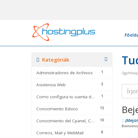
Főold
Tu
Kategóriák
1
Administradores de Archivos
Ügyfélka
3
Asistencia Web
1
Como configura tu cuenta de correo en
Bej
15
Conocimiento Básico
10
¡Mejor
Conocimiento del Cpanel, CMS y optimizadores
Bienvenid
8
Correos, Mail y WebMail