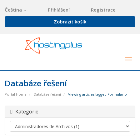
Čeština
Přihlášení
Registrace
Zobrazit košík
Togg
navig
Databáze řešení
Portal Home
Databáze řešení
Viewing articles tagged Formulario
Kategorie