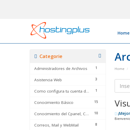
Home
Ar
Categorie
1
Administradores de Archivos
Home
3
Asistencia Web
1
Como configura tu cuenta de correo en
Visu
15
Conocimiento Básico
10
¡Mejor
Conocimiento del Cpanel, CMS y optimizadores
Bienvenid
8
Correos, Mail y WebMail