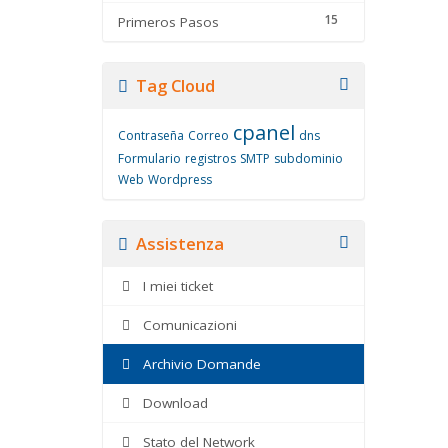
15
Primeros Pasos
Tag Cloud
cpanel
Contraseña
Correo
dns
Formulario
registros
SMTP
subdominio
Web
Wordpress
Assistenza
I miei ticket
Comunicazioni
Archivio Domande
Download
Stato del Network