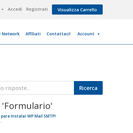
o
Accedi
Registrati
Visualizza Carrello
l Network
Affiliati
Contattaci!
Account
i 'Formulario'
para Instalar WP Mail SMTP!
..